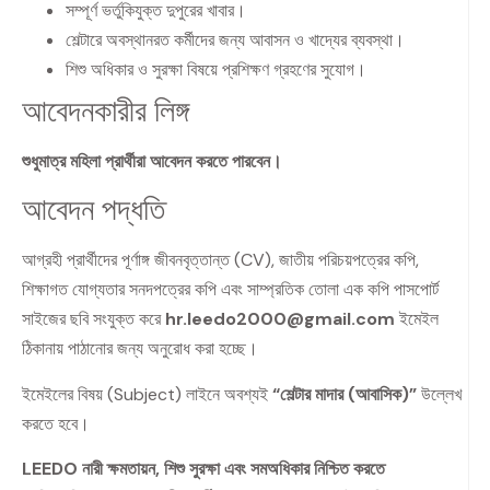
সম্পূর্ণ ভর্তুকিযুক্ত দুপুরের খাবার।
শেল্টারে অবস্থানরত কর্মীদের জন্য আবাসন ও খাদ্যের ব্যবস্থা।
শিশু অধিকার ও সুরক্ষা বিষয়ে প্রশিক্ষণ গ্রহণের সুযোগ।
আবেদনকারীর লিঙ্গ
শুধুমাত্র মহিলা প্রার্থীরা আবেদন করতে পারবেন।
আবেদন পদ্ধতি
আগ্রহী প্রার্থীদের পূর্ণাঙ্গ জীবনবৃত্তান্ত (CV), জাতীয় পরিচয়পত্রের কপি,
শিক্ষাগত যোগ্যতার সনদপত্রের কপি এবং সাম্প্রতিক তোলা এক কপি পাসপোর্ট
সাইজের ছবি সংযুক্ত করে
hr.leedo2000@gmail.com
ইমেইল
ঠিকানায় পাঠানোর জন্য অনুরোধ করা হচ্ছে।
ইমেইলের বিষয় (Subject) লাইনে অবশ্যই
“শেল্টার মাদার (আবাসিক)”
উল্লেখ
করতে হবে।
LEEDO নারী ক্ষমতায়ন, শিশু সুরক্ষা এবং সমঅধিকার নিশ্চিত করতে