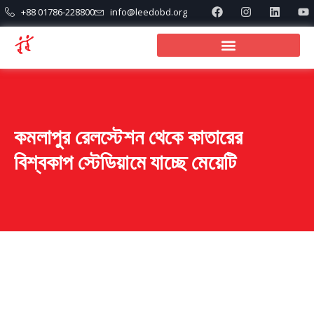
+88 01786-228800
info@leedobd.org
কমলাপুর রেলস্টেশন থেকে কাতারের
বিশ্বকাপ স্টেডিয়ামে যাচ্ছে মেয়েটি