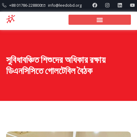
+88 01786-228800
info@leedobd.org
সুবিধাবঞ্চিত শিশুদের অধিকার রক্ষায়
ডিএনসিসিতে গোলটেবিল বৈঠক