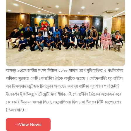
আসন্ন ১৩তম জাতীয় সংসদ নির্বাচন ২০২৬ সামনে রেখে সুবিধাবঞ্চিত ও পথশিশুদের
অধিকার সুরক্ষায় একটি গোলটেবিল বৈঠক অনুষ্ঠিত হয়েছে। ‌সেইফগার্ডিং দ্য রাইটস
অব ডিসঅ্যাডভান্টেজড চিলড্রেন অ্যাহেড অব দ্য থার্টিনথ ন্যাশনাল পার্লামেন্টারি
ইলেকশন টু থাউজ্যান্ড টোয়েন্টি সিক্স’ শীর্ষক এই গোলটেবিল বৈঠকের আয়োজন করে
বেসরকারি উন্নয়ন সংস্থা লিডো, সহযোগিতায় ছিল ঢাকা উত্তর সিটি করপোরেশন
(ডিএনসিসি)।
View News